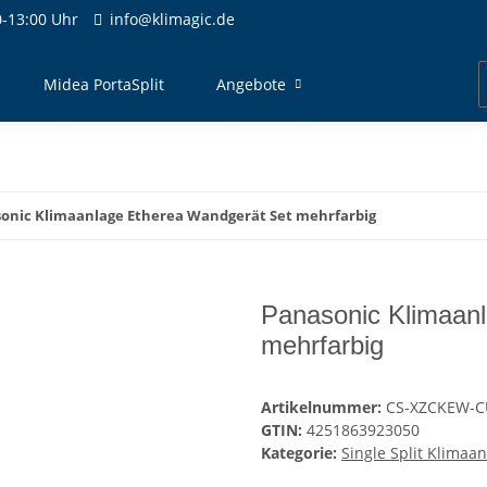
-13:00 Uhr
info@klimagic.de
Midea PortaSplit
Angebote
onic Klimaanlage Etherea Wandgerät Set mehrfarbig
Panasonic Klimaan
mehrfarbig
Artikelnummer:
CS-XZCKEW-C
GTIN:
4251863923050
Kategorie:
Single Split Klimaa