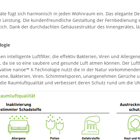
e fügt sich harmonisch in jeden Wohnraum ein. Das elegante Desig
ge Leistung. Die kundenfreundliche Gestaltung der Fernbedienung 
tich. Dank der durchdachten Gehäusestruktur des Innengerätes, lä
logie
 intelligente Luftfilter, die effektiv Bakterien, Viren und Allergen
da sie so eine saubere und gesunde Luft atmen können. Der Luftfi
ovative nanoe™ X-Technologie nutzt die in der Natur vorkommende
rgene, Bakterien, Viren, Schimmelsporen, unangenehmen Gerüche un
f die Raumluftqualität und verbessert deren Schutz rund um die Uh