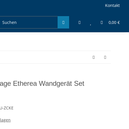
Kontakt
0,00 €
lage Etherea Wandgerät Set
U-ZCKE
nlagen