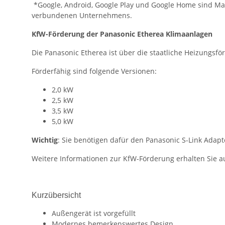
*Google, Android, Google Play und Google Home sind Ma
verbundenen Unternehmens.
KfW-Förderung der Panasonic Etherea Klimaanlagen
Die Panasonic Etherea ist über die staatliche Heizungsf
Förderfähig sind folgende Versionen:
2,0 kW
2,5 kW
3,5 kW
5,0 kW
Wichtig
: Sie benötigen dafür den Panasonic S-Link Adap
Weitere Informationen zur KfW-Förderung erhalten Sie a
Kurzübersicht
Außengerät ist vorgefüllt
Modernes bemerkenswertes Design