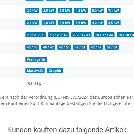
2,1 kW
2,5 kW
3,5 kW
4,2 kW
5,0 kW
7,1 kW
2,4 kW
2,6 kW
2,9 kW
3,6 kW
4,2 kW
5,5 kW
19 / 25 / 39
19 / 28 / 42
25 / 31 / 43
30 / 37 / 44
30 / 38 / 
45 / 46
46 / 47
48 / 50
49 / 51
47 / 47
52 / 54
Wandgerät
Mattweiß
Graphit
49,00 kg
ch ein nach der Verordnung (EU)
Nr. 573/2024
des Europäischen Parl
em Kauf einer Split-Klimaanlage bestätigen Sie die fachgerechte Ins
Kunden kauften dazu folgende Artikel: