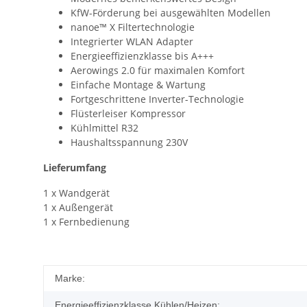
KfW-Förderung bei ausgewählten Modellen
nanoe™ X Filtertechnologie
Integrierter WLAN Adapter
Energieeffizienzklasse bis A+++
Aerowings 2.0 für maximalen Komfort
Einfache Montage & Wartung
Fortgeschrittene Inverter-Technologie
Flüsterleiser Kompressor
Kühlmittel R32
Haushaltsspannung 230V
Lieferumfang
1 x Wandgerät
1 x Außengerät
1 x Fernbedienung
Marke:
Energieeffizienzklasse Kühlen/Heizen: