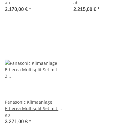
ab
Innengeräten mehrfarbig
ab
2.170,00 €
*
2.215,00 €
*
Panasonic Klimaanlage
Etherea Multisplit Set mit 3
Innengeräten mehrfarbig
ab
3.271,00 €
*