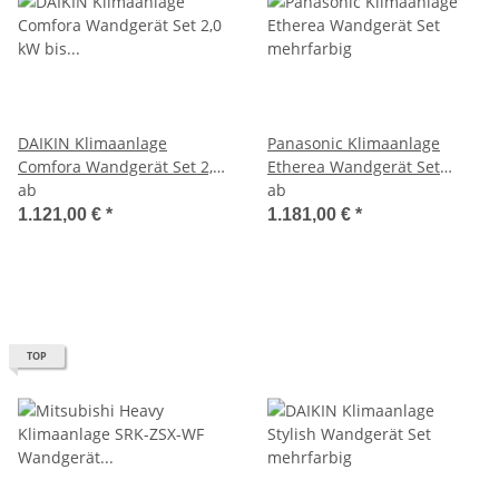
DAIKIN Klimaanlage
Panasonic Klimaanlage
Comfora Wandgerät Set 2,0
Etherea Wandgerät Set
kW bis 7,1 kW
ab
mehrfarbig
ab
1.121,00 €
*
1.181,00 €
*
TOP