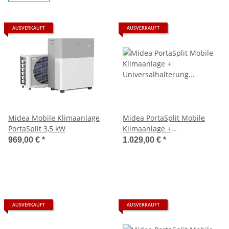
AUSVERKAUFT
AUSVERKAUFT
Midea Mobile Klimaanlage
Midea PortaSplit Mobile
PortaSplit 3,5 kW
Klimaanlage +
Universalhalterung
969,00 €
*
1.029,00 €
*
Sparpreis-Bundle 3,5 kW
AUSVERKAUFT
AUSVERKAUFT