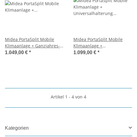
Midea PortaSplit Mobile
Midea PortaSplit Mobile
Klimaanlage + Ganzjahres-
Klimaanlage +
Fensterabdichtung
Universalhalterung +
1.049,00 €
*
1.099,00 €
*
Sparpreis-Bundle 3,5 kW
Fensterabdichtung
Sparpreis-Bundle 3,5 kW
Artikel 1 - 4 von 4
Kategorien