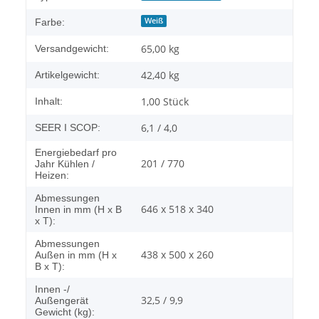
Weiß
Farbe:
65,00 kg
Versandgewicht:
42,40
kg
Artikelgewicht:
1,00 Stück
Inhalt:
6,1 / 4,0
SEER I SCOP:
Energiebedarf pro
201 / 770
Jahr Kühlen /
Heizen:
Abmessungen
646 x 518 x 340
Innen in mm (H x B
x T):
Abmessungen
438 x 500 x 260
Außen in mm (H x
B x T):
Innen -/
32,5 / 9,9
Außengerät
Gewicht (kg):