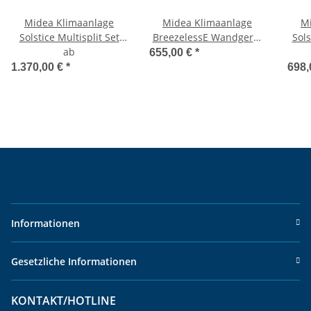
Midea Klimaanlage
Midea Klimaanlage
M
Solstice Multisplit Set
BreezelessE Wandgerät
Sol
mehrfarbig
ab
Set 2,8 kW bis 3,6 kW
2
655,00 €
*
1.370,00 €
*
698,
Informationen
Gesetzliche Informationen
KONTAKT/HOTLINE