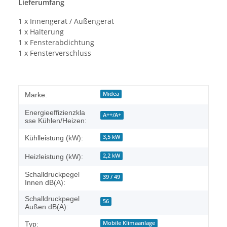
Lieferumfang
1 x Innengerät / Außengerät
1 x Halterung
1 x Fensterabdichtung
1 x Fensterverschluss
Midea
Marke:
Energieeffizienzkla
A++/A+
sse Kühlen/Heizen:
3,5 kW
Kühlleistung (kW):
2,2 kW
Heizleistung (kW):
Schalldruckpegel
39 / 49
Innen dB(A):
Schalldruckpegel
56
Außen dB(A):
Mobile Klimaanlage
Typ: