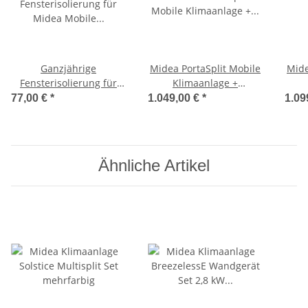
Ganzjährige
Midea PortaSplit Mobile
Mide
Fensterisolierung für
Klimaanlage +
Midea Mobile
Ganzjahres-
Un
77,00 €
*
1.049,00 €
*
1.09
Klimaanlage Portasplit
Fensterabdichtung
F
Sparpreis-Bundle 3,5 kW
Spar
Ähnliche Artikel