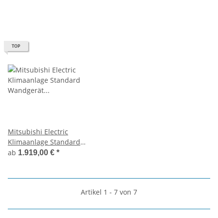
Sparpreis-Bundle 3,5 kW
TOP
Mitsubishi Electric
Klimaanlage Standard
Wandgerät Set 6,1 kW bis
ab
1.919,00 €
*
7,1 kW
Artikel 1 - 7 von 7