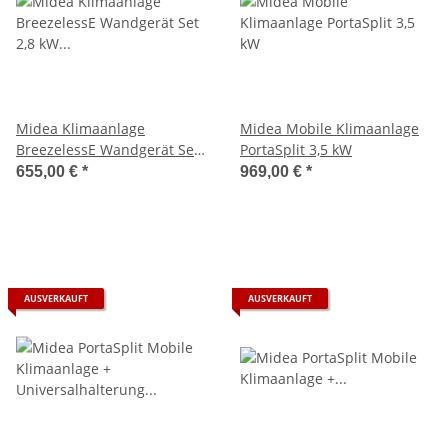
Midea Klimaanlage
Midea Mobile Klimaanlage
BreezelessE Wandgerät Set
PortaSplit 3,5 kW
2,8 kW bis 3,6 kW
655,00 €
*
969,00 €
*
AUSVERKAUFT
AUSVERKAUFT