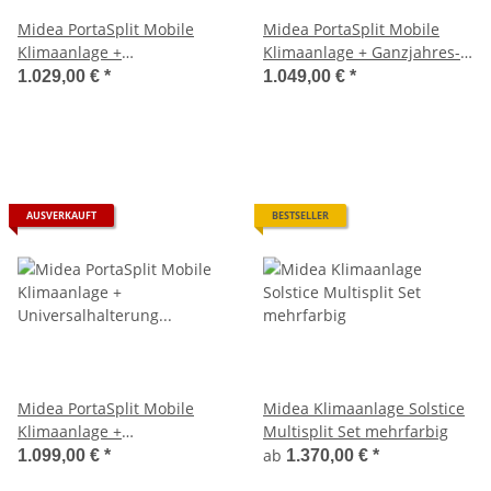
Midea PortaSplit Mobile
Midea PortaSplit Mobile
Klimaanlage +
Klimaanlage + Ganzjahres-
Universalhalterung
Fensterabdichtung
1.029,00 €
*
1.049,00 €
*
Sparpreis-Bundle 3,5 kW
Sparpreis-Bundle 3,5 kW
AUSVERKAUFT
BESTSELLER
Midea PortaSplit Mobile
Midea Klimaanlage Solstice
Klimaanlage +
Multisplit Set mehrfarbig
Universalhalterung +
ab
1.099,00 €
*
1.370,00 €
*
Fensterabdichtung