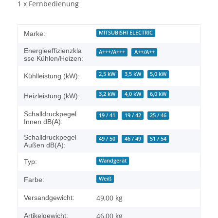
1 x Fernbedienung
MITSUBISHI ELECTRIC
Marke:
Energieeffizienzkla
A+++/A+++
A++/A++
sse Kühlen/Heizen:
2,5 kW
3,5 kW
5,0 kW
Kühlleistung (kW):
3,2 kW
4,0 kW
6,0 kW
Heizleistung (kW):
Schalldruckpegel
19 / 41
19 / 42
25 / 46
Innen dB(A):
Schalldruckpegel
49 / 50
46 / 49
51 / 54
Außen dB(A):
Wandgerät
Typ:
Weiß
Farbe:
49,00 kg
Versandgewicht:
46,00
kg
Artikelgewicht: