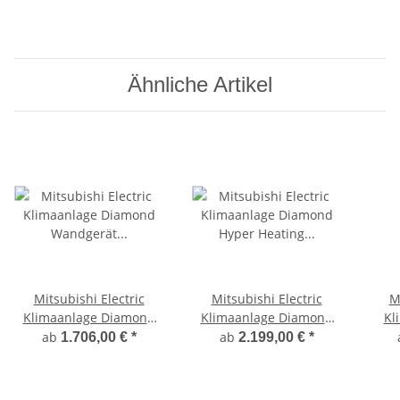
Ähnliche Artikel
Mitsubishi Electric
Mitsubishi Electric
M
Klimaanlage Diamond
Klimaanlage Diamond
Kl
Wandgerät Set
Hyper Heating
ab
ab
1.706,00 €
*
2.199,00 €
*
mehrfarbig
Wandgerät Set 2,5 kW
Wan
bis 5,0 kW mehrfarbig