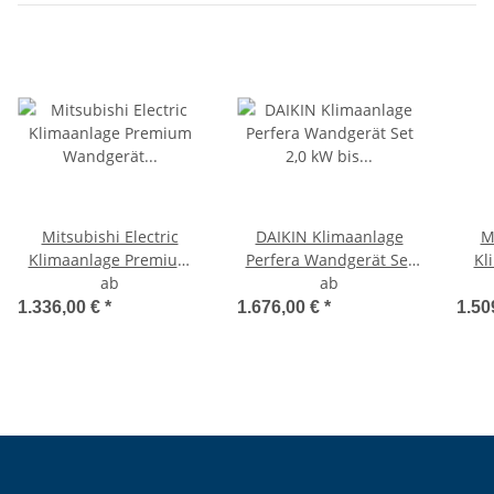
Mitsubishi Electric
DAIKIN Klimaanlage
M
Klimaanlage Premium
Perfera Wandgerät Set
Kl
Wandgerät Set
ab
2,0 kW bis 7,1 kW
ab
mehrfarbig
Wan
1.336,00 €
*
1.676,00 €
*
1.50