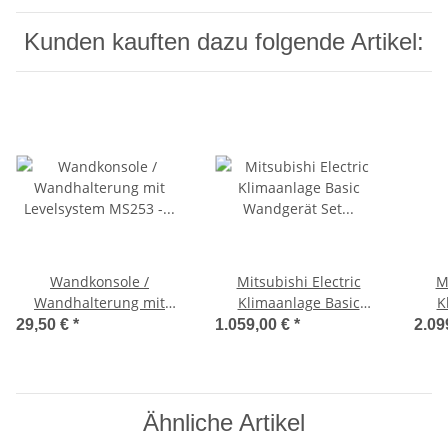
Kunden kauften dazu folgende Artikel:
Wandkonsole /
Mitsubishi Electric
M
Wandhalterung mit
Klimaanlage Basic
K
Levelsystem MS253 -
Wandgerät Set 5,0 kW
Wand
29,50 €
*
1.059,00 €
*
2.09
800x465 mm
mit
Ähnliche Artikel