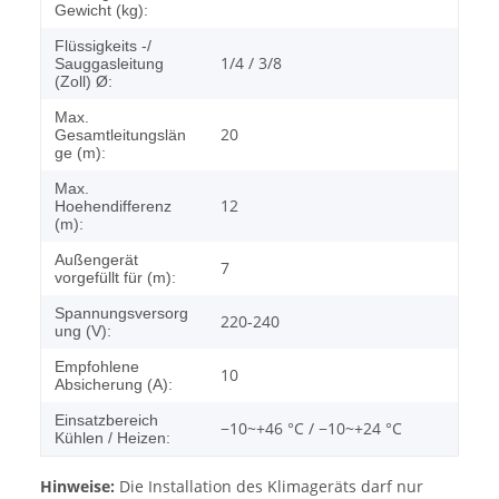
Gewicht (kg):
Flüssigkeits -/
1/4 / 3/8
Sauggasleitung
(Zoll) Ø:
Max.
20
Gesamtleitungslän
ge (m):
Max.
12
Hoehendifferenz
(m):
Außengerät
7
vorgefüllt für (m):
Spannungsversorg
220-240
ung (V):
Empfohlene
10
Absicherung (A):
Einsatzbereich
−10~+46 °C / −10~+24 °C
Kühlen / Heizen:
Hinweise:
Die Installation des Klimageräts darf nur