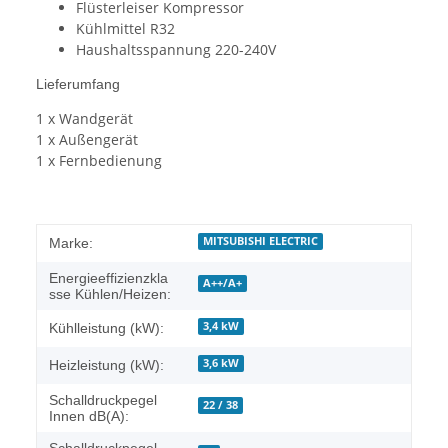
Flüsterleiser Kompressor
Kühlmittel R32
Haushaltsspannung 220-240V
Lieferumfang
1 x Wandgerät
1 x Außengerät
1 x Fernbedienung
MITSUBISHI ELECTRIC
Marke:
Energieeffizienzkla
A++/A+
sse Kühlen/Heizen:
3,4 kW
Kühlleistung (kW):
3,6 kW
Heizleistung (kW):
Schalldruckpegel
22 / 38
Innen dB(A):
Schalldruckpegel