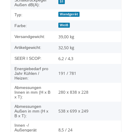
51
Außen dB(A):
Wandgerät
Typ:
Weiß
Farbe:
39,00 kg
Versandgewicht:
32,50
kg
Artikelgewicht:
6,2 / 4,3
SEER I SCOP:
Energiebedarf pro
191 / 781
Jahr Kühlen /
Heizen:
Abmessungen
280 x 838 x 228
Innen in mm (H x B
x T):
Abmessungen
538 x 699 x 249
Außen in mm (H x
B x T):
Innen -/
8,5 / 24
Außengerät