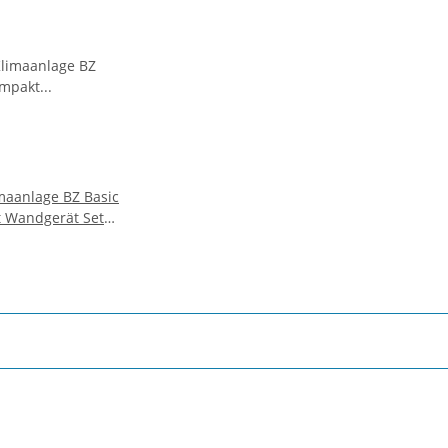
maanlage BZ Basic
 Wandgerät Set
 kW