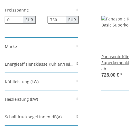
Preisspanne
EUR
EUR
Marke
Panasonic Kli
Superkompakt
Energieeffizienzklasse Kühlen/Heizen
2,5 kW bis 6,0
ab
726,00 €
*
Kühlleistung (kW)
Heizleistung (kW)
Schalldruckpegel Innen dB(A)