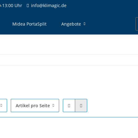
-13:00 Uhr
info@klimagic.de
Midea PortaSplit
Angebote
Artikel pro Seite