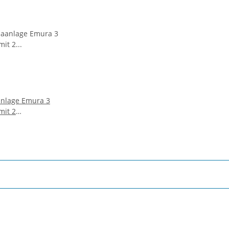
anlage Emura 3
mit 2
 mehrfarbig