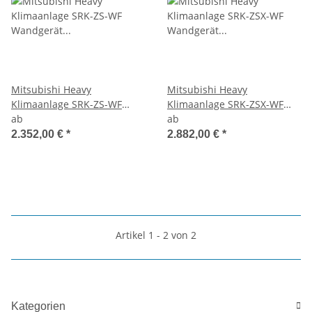
Mitsubishi Heavy
Mitsubishi Heavy
Klimaanlage SRK-ZS-WF
Klimaanlage SRK-ZSX-WF
Wandgerät Multisplit Set
ab
Wandgerät Multisplit Set
ab
mit 2 Innengeräten
mit 2 Innengeräten
2.352,00 €
*
2.882,00 €
*
mehrfarbig
mehrfarbig
Artikel 1 - 2 von 2
Kategorien