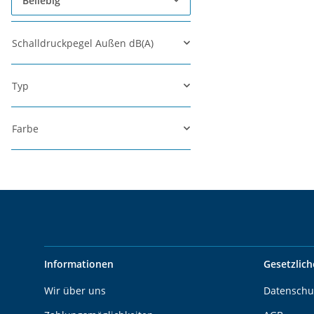
Beliebig
Schalldruckpegel Außen dB(A)
Typ
Farbe
Informationen
Gesetzlich
Wir über uns
Datenschu