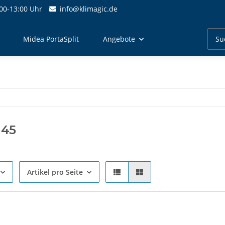
00-13:00 Uhr
info@klimagic.de
Midea PortaSplit
Angebote
 45
Artikel pro Seite