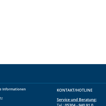
e Informationen
KONTAKT/HOTLINE
tz
Service und Beratung:
Tel.:
05304 - 940 91 0