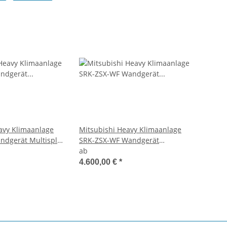
avy Klimaanlage
Mitsubishi Heavy Klimaanlage
dgerät Multisplit
SRK-ZSX-WF Wandgerät
engeräten
Multisplit Set mit 3
ab
Innengeräten mehrfarbig
4.600,00 €
*