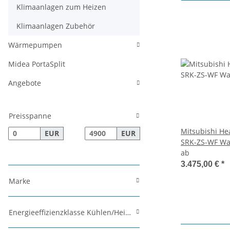
Klimaanlagen zum Heizen
Klimaanlagen Zubehör
Wärmepumpen
Midea PortaSplit
Angebote
Preisspanne
Mitsubishi He
EUR
EUR
SRK-ZS-WF Wan
Set mit 3 Inn
ab
mehrfarbig
3.475,00 €
*
Marke
Energieeffizienzklasse Kühlen/Heizen