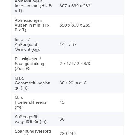
Abmessungen
307 x 890 x 233
Innen in mm (H x B
x T):
Abmessungen
550 x 800 x 285
Außen in mm (H x
B x T):
Innen -/
14,5 / 37
Außengerät
Gewicht (kg):
Flüssigkeits -/
2 x 1/4 / 2 x 3/8
Sauggasleitung
(Zoll) Ø:
Max.
30 / 20 pro IG
Gesamtleitungslän
ge (m):
Max.
15
Hoehendifferenz
(m):
Außengerät
30
vorgefüllt für (m):
Spannungsversorg
220-240