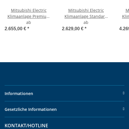
Mitsubishi Electric
Mitsubishi Electric
M
Klimaanlage Premium
Klimaanlage Standard
Kli
Wandgerät Multisplit Set
ab
Wandgerät Multisplit Set
ab
Wand
mit 2 Innengeräten
mit 2 Innengeräten
mi
2.655,00 €
*
2.629,00 €
*
4.26
mehrfarbig
Informationen
Gesetzliche Informationen
KONTAKT/HOTLINE