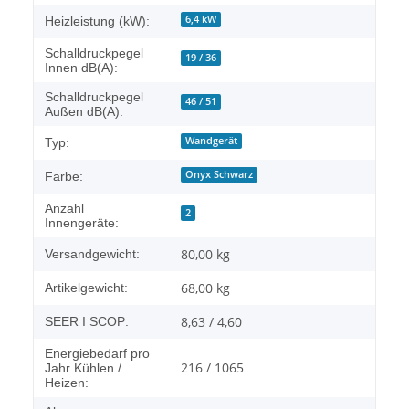
6,4 kW
Heizleistung (kW):
Schalldruckpegel
19 / 36
Innen dB(A):
Schalldruckpegel
46 / 51
Außen dB(A):
Wandgerät
Typ:
Onyx Schwarz
Farbe:
Anzahl
2
Innengeräte:
80,00 kg
Versandgewicht:
68,00
kg
Artikelgewicht:
8,63 / 4,60
SEER I SCOP:
Energiebedarf pro
216 / 1065
Jahr Kühlen /
Heizen: