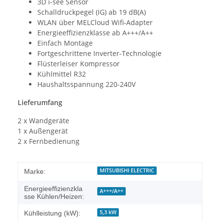
3D i-see Sensor
Schalldruckpegel (IG) ab 19 dB(A)
WLAN über MELCloud Wifi-Adapter
Energieeffizienzklasse ab A+++/A++
Einfach Montage
Fortgeschrittene Inverter-Technologie
Flüsterleiser Kompressor
Kühlmittel R32
Haushaltsspannung 220-240V
Lieferumfang
2 x Wandgeräte
1 x Außengerät
2 x Fernbedienung
MITSUBISHI ELECTRIC
Marke:
Energieeffizienzkla
A+++/A++
sse Kühlen/Heizen:
5,3 kW
Kühlleistung (kW):