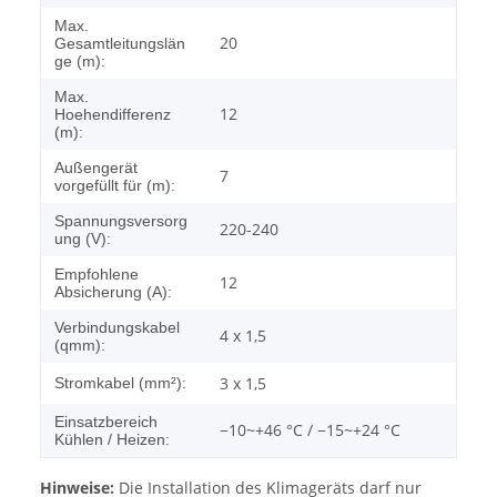
Max.
20
Gesamtleitungslän
ge (m):
Max.
12
Hoehendifferenz
(m):
Außengerät
7
vorgefüllt für (m):
Spannungsversorg
220-240
ung (V):
Empfohlene
12
Absicherung (A):
Verbindungskabel
4 x 1,5
(qmm):
3 x 1,5
Stromkabel (mm²):
Einsatzbereich
−10~+46 °C / −15~+24 °C
Kühlen / Heizen:
Hinweise:
Die Installation des Klimageräts darf nur