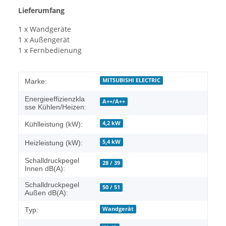
Lieferumfang
1 x Wandgeräte
1 x Außengerät
1 x Fernbedienung
MITSUBISHI ELECTRIC
Marke:
Energieeffizienzkla
A++/A++
sse Kühlen/Heizen:
4,2 kW
Kühlleistung (kW):
5,4 kW
Heizleistung (kW):
Schalldruckpegel
28 / 39
Innen dB(A):
Schalldruckpegel
50 / 51
Außen dB(A):
Wandgerät
Typ: