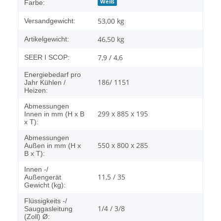
Weiß
Farbe:
53,00 kg
Versandgewicht:
46,50
kg
Artikelgewicht:
7,9 / 4,6
SEER I SCOP:
Energiebedarf pro
186/ 1151
Jahr Kühlen /
Heizen:
Abmessungen
299 x 885 x 195
Innen in mm (H x B
x T):
Abmessungen
550 x 800 x 285
Außen in mm (H x
B x T):
Innen -/
11,5 / 35
Außengerät
Gewicht (kg):
Flüssigkeits -/
1/4 / 3/8
Sauggasleitung
(Zoll) Ø: