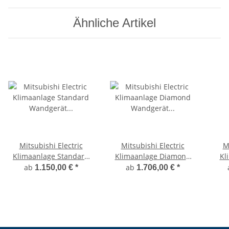
Ähnliche Artikel
Mitsubishi Electric
Mitsubishi Electric
M
Klimaanlage Standard
Klimaanlage Diamond
Kl
Wandgerät Set 2,0 kW
Wandgerät Set
ab
ab
1.150,00 €
*
1.706,00 €
*
bis 5,0 kW
mehrfarbig
Wan